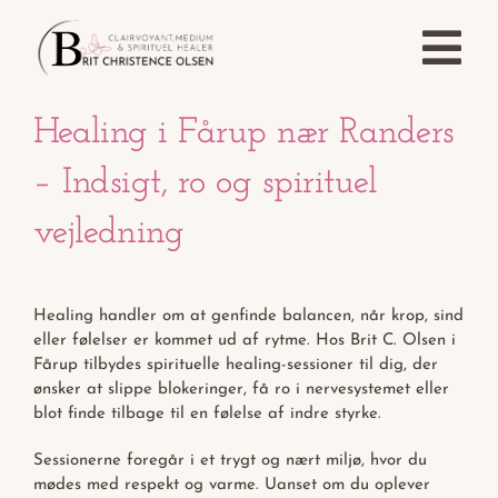
Skip
to
Tog
content
Nav
Healing i Fårup nær Randers
Forside
– Indsigt, ro og spirituel
Afdødekontakt
vejledning
Clairvoyance
Healing handler om at genfinde balancen, når krop, sind
eller følelser er kommet ud af rytme. Hos Brit C. Olsen i
Healing
Fårup tilbydes spirituelle healing-sessioner til dig, der
ønsker at slippe blokeringer, få ro i nervesystemet eller
blot finde tilbage til en følelse af indre styrke.
Kontakt
Sessionerne foregår i et trygt og nært miljø, hvor du
mødes med respekt og varme. Uanset om du oplever