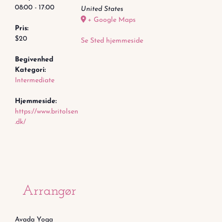
08:00 - 17:00
United States
+ Google Maps
Pris:
$20
Se Sted hjemmeside
Begivenhed
Kategori:
Intermediate
Hjemmeside:
https://www.britolsen
.dk/
Arrangør
Avada Yoga