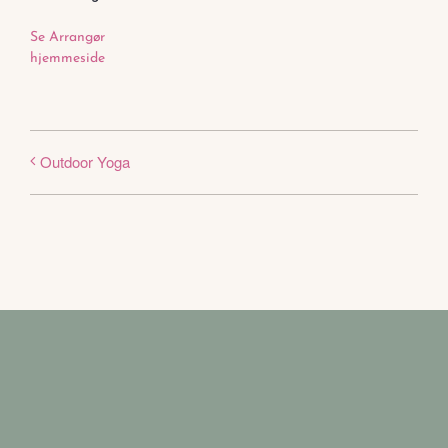
Se Arrangør
hjemmeside
Outdoor Yoga