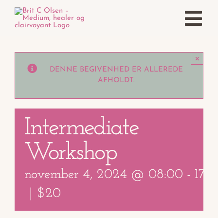
Skip
to
Tog
content
Nav
×
Forside
DENNE BEGIVENHED ER ALLEREDE
AFHOLDT.
Afdødekontakt
Intermediate
Clairvoyance
Workshop
Healing
november 4, 2024 @ 08:00
-
17:0
Kontakt
|
$20
Kalender 2026